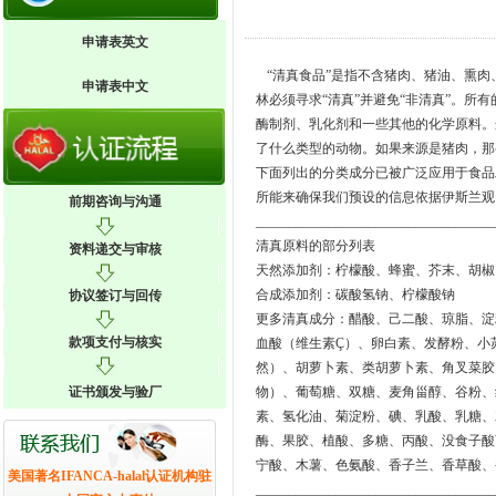
申请表英文
“清真食品”是指不含猪肉、猪油、熏肉
申请表中文
林必须寻求“清真”并避免“非清真”。
酶制剂、乳化剂和一些其他的化学原料。
了什么类型的动物。如果来源是猪肉，那
下面列出的分类成分已被广泛应用于食品
所能来确保我们预设的信息依据伊斯兰观
前期咨询与沟通
____________________________________
清真原料的部分列表
资料递交与审核
天然添加剂：柠檬酸、蜂蜜、芥末、胡椒
合成添加剂：碳酸氢钠、柠檬酸钠
协议签订与回传
更多清真成分：醋酸、己二酸、琼脂、淀
款项支付与核实
血酸（维生素Ç）、卵白素、发酵粉、小
然）、胡萝卜素、类胡萝卜素、角叉菜胶
证书颁发与验厂
物）、葡萄糖、双糖、麦角甾醇、谷粉、
素、氢化油、菊淀粉、碘、乳酸、乳糖、
酶、果胶、植酸、多糖、丙酸、没食子酸
宁酸、木薯、色氨酸、香子兰、香草酸、
美国著名IFANCA-halal认证机构驻
____________________________________