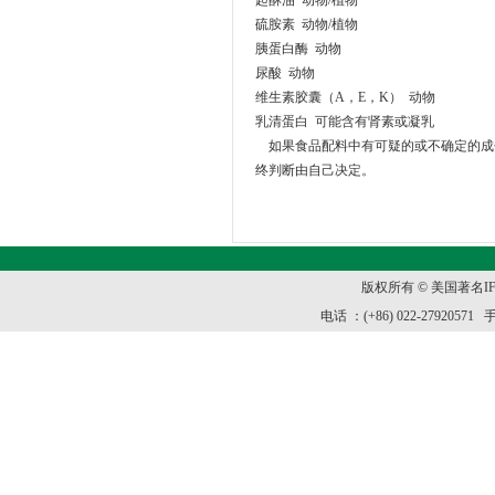
起酥油 动物/植物
硫胺素 动物/植物
胰蛋白酶 动物
尿酸 动物
维生素胶囊（A，E，K） 动物
乳清蛋白 可能含有肾素或凝乳
如果食品配料中有可疑的或不确定的成
终判断由自己决定。
版权所有 © 美国著名I
电话 ：(+86) 022-27920571 