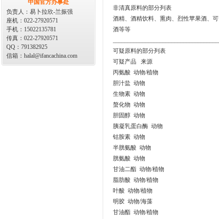
中国官方办事处
非清真原料的部分列表
负责人：易卜拉欣-兰振强
酒精、酒精饮料、熏肉、烈性苹果酒、可
座机：022-27920571
手机：15022135781
酒等等
传真：022-27920571
____________________________________
QQ：791382925
可疑原料的部分列表
信箱：halal@ifancachina.com
可疑产品 来源
丙氨酸 动物/植物
胆汁盐 动物
生物素 动物
螯化物 动物
胆固醇 动物
胰凝乳蛋白酶 动物
钴胺素 动物
半胱氨酸 动物
胱氨酸 动物
甘油二酯 动物/植物
脂肪酸 动物/植物
叶酸 动物/植物
明胶 动物/海藻
甘油酯 动物/植物