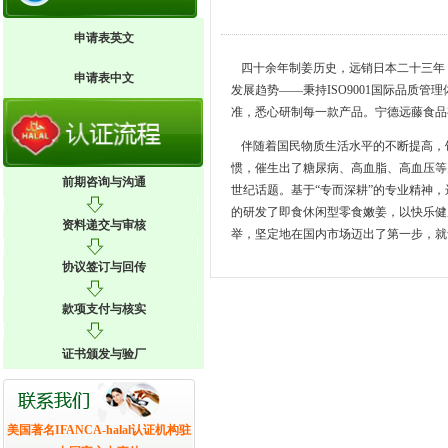
申请表英文
四十余年制姜历史，远销日本二十三年
申请表中文
发展趋势——秉持ISO9001国际品质管理
准，悉心研制每一款产品。
宁德远藤食品
伴随着国民物质生活水平的不断提高，
惯，催生出了糖尿病、高血脂、高血压等
前期咨询与沟通
世纪话题。基于“专而深耕”的专业精神
的研发了即食休闲型零食嫩姜，以快乐健
资料递交与审核
举，坚定地在国内市场迈出了第一步，就
协议签订与回传
款项支付与核实
证书颁发与验厂
美国著名IFANCA-halal认证机构驻