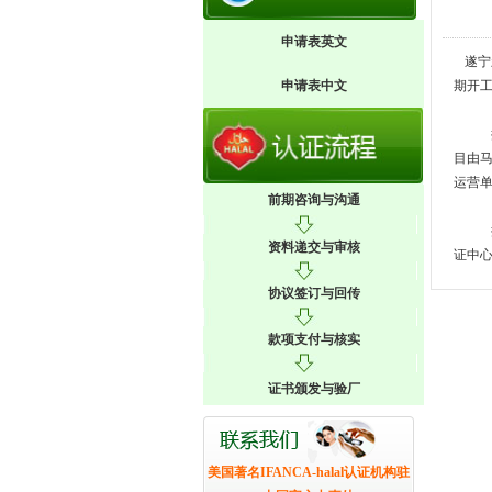
申请表英文
遂宁
申请表中文
期开工
据了
目由
运营
前期咨询与沟通
据悉
资料递交与审核
证中
协议签订与回传
款项支付与核实
证书颁发与验厂
美国著名IFANCA-halal认证机构驻