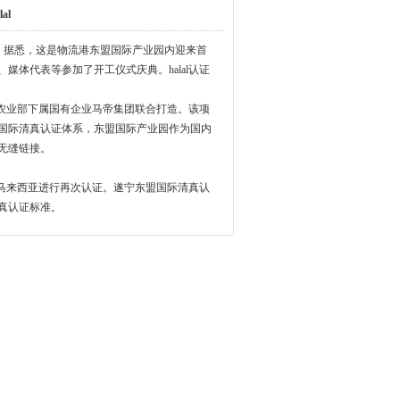
al
，据悉，这是物流港东盟国际产业园内迎来首
体代表等参加了开工仪式庆典。halal认证
业部下属国有企业马帝集团联合打造。该项
国际清真认证体系，东盟国际产业园作为国内
无缝链接。
来西亚进行再次认证。遂宁东盟国际清真认
真认证标准。